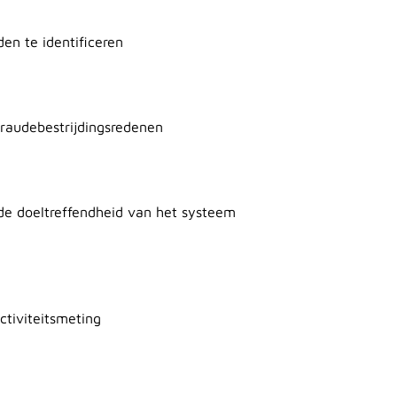
en te identificeren
fraudebestrijdingsredenen
de doeltreffendheid van het systeem
ectiviteitsmeting