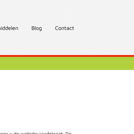
iddelen
Blog
Contact
neer u de website raadpleegt. De