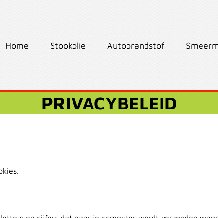
Home
Stookolie
Autobrandstof
Smeerm
PRIVACYBELEID
kies.
 letters en cijfers dat naar je computer wordt verzonden wan